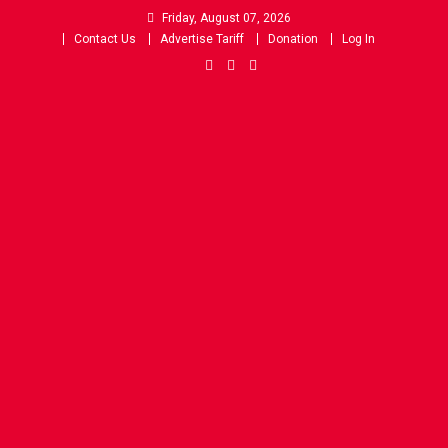
Skip
Friday, August 07, 2026
to
Contact Us
Advertise Tariff
Donation
Log In
content