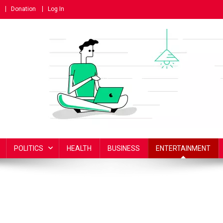
Donation
Log In
POLITICS
HEALTH
BUSINESS
ENTERTAINMENT