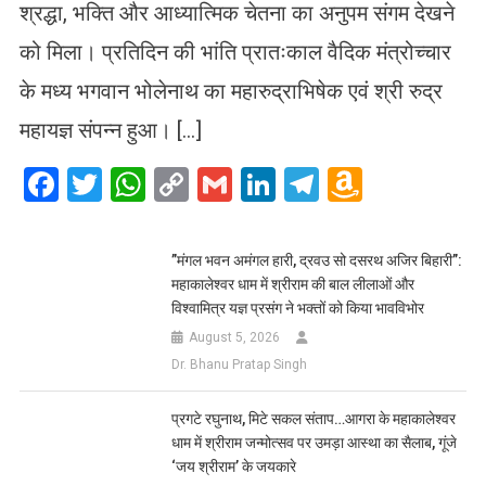
श्रद्धा, भक्ति और आध्यात्मिक चेतना का अनुपम संगम देखने
को मिला। प्रतिदिन की भांति प्रातःकाल वैदिक मंत्रोच्चार
के मध्य भगवान भोलेनाथ का महारुद्राभिषेक एवं श्री रुद्र
महायज्ञ संपन्न हुआ। […]
Facebook
Twitter
WhatsApp
Copy
Gmail
LinkedIn
Telegram
Amazo
Link
Wish
List
​”मंगल भवन अमंगल हारी, द्रवउ सो दसरथ अजिर बिहारी”:
महाकालेश्वर धाम में श्रीराम की बाल लीलाओं और
विश्वामित्र यज्ञ प्रसंग ने भक्तों को किया भावविभोर
August 5, 2026
Dr. Bhanu Pratap Singh
प्रगटे रघुनाथ, मिटे सकल संताप…आगरा के महाकालेश्वर
धाम में श्रीराम जन्मोत्सव पर उमड़ा आस्था का सैलाब, गूंजे
‘जय श्रीराम’ के जयकारे