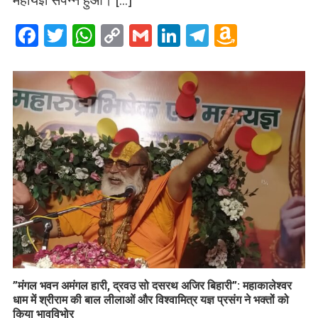
महायज्ञ संपन्न हुआ। […]
Facebook
Twitter
WhatsApp
Copy
Gmail
LinkedIn
Telegram
Amazo
Link
Wish
List
​”मंगल भवन अमंगल हारी, द्रवउ सो दसरथ अजिर बिहारी”: महाकालेश्वर
धाम में श्रीराम की बाल लीलाओं और विश्वामित्र यज्ञ प्रसंग ने भक्तों को
किया भावविभोर