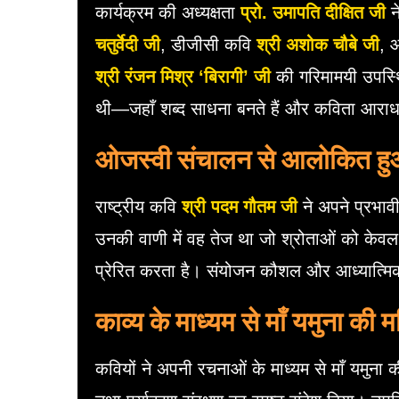
कार्यक्रम की अध्यक्षता
प्रो. उमापति दीक्षित जी
ने
चतुर्वेदी जी
, डीजीसी कवि
श्री अशोक चौबे जी
, 
श्री रंजन मिश्र ‘बिरागी’ जी
की गरिमामयी उपस्थि
थी—जहाँ शब्द साधना बनते हैं और कविता आरा
ओजस्वी संचालन से आलोकित हु
राष्ट्रीय कवि
श्री पदम गौतम जी
ने अपने प्रभाव
उनकी वाणी में वह तेज था जो श्रोताओं को केवल 
प्रेरित करता है। संयोजन कौशल और आध्यात्मिक
काव्य के माध्यम से माँ यमुना की 
कवियों ने अपनी रचनाओं के माध्यम से माँ यमुना