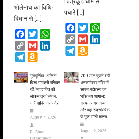
चित्रकूट धाम से
भोलेनाथ का विधि-
पधारे […]
विधान से […]
Facebook
Twitter
WhatsA
Facebook
Twitter
WhatsApp
Copy
Gmail
LinkedIn
Copy
Gmail
LinkedIn
Link
Telegram
Amazon
Link
Telegram
Amazon
Wish
Wish
List
List
गुरुपूर्णिमा: अखिल
200 साल पुराने श्री
विश्व गायत्री परिवार
धनकामेश्वर मंदिर में
की ‘महाशक्ति की
सावन महोत्सव का
लोकयात्रा’ संपन्न,
भक्तिमय आगाज:
नारी शक्ति का संदेश
सत्यनारायण कथा
और महा रुद्राभिषेक
से गूंजा मोती कटरा
August 4, 2026
August 2, 2026
Dr. Bhanu
Pratap Singh