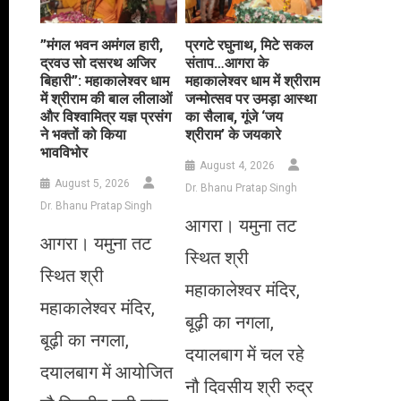
​”मंगल भवन अमंगल हारी,
प्रगटे रघुनाथ, मिटे सकल
द्रवउ सो दसरथ अजिर
संताप…आगरा के
बिहारी”: महाकालेश्वर धाम
महाकालेश्वर धाम में श्रीराम
में श्रीराम की बाल लीलाओं
जन्मोत्सव पर उमड़ा आस्था
और विश्वामित्र यज्ञ प्रसंग
का सैलाब, गूंजे ‘जय
ने भक्तों को किया
श्रीराम’ के जयकारे
भावविभोर
August 4, 2026
August 5, 2026
Dr. Bhanu Pratap Singh
Dr. Bhanu Pratap Singh
आगरा। यमुना तट
आगरा। यमुना तट
स्थित श्री
स्थित श्री
महाकालेश्वर मंदिर,
महाकालेश्वर मंदिर,
बूढ़ी का नगला,
बूढ़ी का नगला,
दयालबाग में चल रहे
दयालबाग में आयोजित
नौ दिवसीय श्री रुद्र