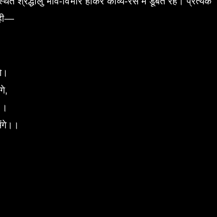
थित श्रद्धालु भाव-विभोर होकर काव्य-रस में डूबते रहे। प्रत्येक
रही—
गे।
गे,
े ।
ंगे।।