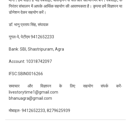
मांगा। हम चाहते हैं यह वेबसाइट धाकड़पन से चले और आत्मनिर्भर बने। वेबसाइट के
निरंतर संचालन में आपके आर्थिक सहयोग की आवश्यकता है। कृपया हमें विज्ञापन या
डोनेशन देकर सहयोग करें।
डॉ. भानु प्रताप सिंह, संपादक
गूगल-पे, पेटीएम 9412652233
Bank: SBI, Shastripuram, Agra
Account: 10318742097
IFSC:SBIN0016266
समाचार और विज्ञापन के लिए सहयोग संपर्क करें-
livestorytime1@gmail.com
bhanuagra@gmail.com
मोबाइल- 9412652233, 8279625939