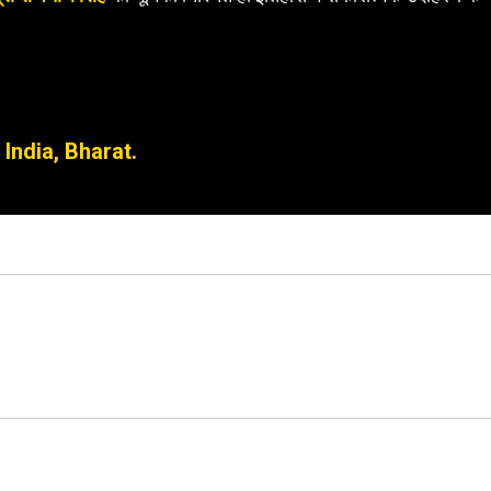
India, Bharat.
ram
azon