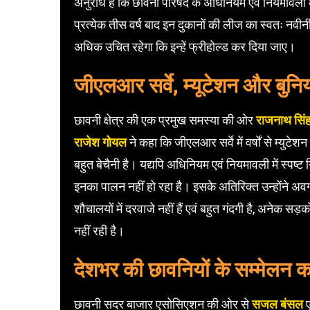
अनुरोध है कि छावनी परिषद के अधिनियम एवं नियमावली
प्रत्येक तीस वर्ष बाद इन दुकानों की लीज का स्वतः नवी
अधिक उचित रहेगा कि इन्हें फ्रीहोल्ड कर दिया जाए।
जीएलआर सर्वे, म्यूटेशन और बुनि
छावनी क्षेत्र की एक प्रमुख समस्या की ओर
राजनाथ सिं
राजेश गोयल
ने कहा कि जीएलआर सर्वे में वर्षों से म्युटेशन न
बहुत बेचैनी है। यद्यपि अधिनियम एवं नियमावली में स्पष्ट नि
इनका पालन नहीं हो रहा है। इसके अतिरिक्त उन्होंने अवगत
शौचालयों में दरवाजे नहीं हैं एवं बहुत गंदगी है, अनेक स
नहीं रही है।
देशभर की छावनियों के सम्मेलन का
छावनी सदर बाजार एसोसिएशन की ओर से
सजल बंसल
ए