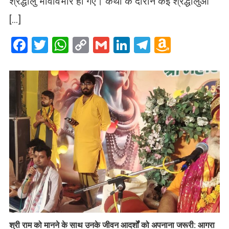
श्रद्धालु भावविभोर हो गए। कथा के दौरान कई श्रद्धालुओं
[…]
Facebook
Twitter
WhatsApp
Copy
Gmail
LinkedIn
Telegram
Amazo
Link
Wish
List
​श्री राम को मानने के साथ उनके जीवन आदर्शों को अपनाना जरूरी: आगरा