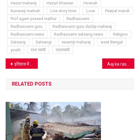
Hazur maharaj
Hazuri bhawan
Howrah
Kunwarji mahrah
Live story time
Love
Peepal mandi
Prof agam prasad mathur
Radhasoami
Radhasoami guru
Radhasoami guru dadaji maharaj
Radhasoami news
Radhasoami satsang news
Religion
Satsang
Satsangi
swamiji maharaj
west Bengal
youth
राधा स्वामी
राधास्वामी
Post
इतिहास में पहली बार गुरुद्वारों में नहीं मनेगा गुरु अर्जुन देव शहीदी पर्व, ये हैं निर्देश
Aaj ka rashifal 26 may 2020: इस राशि वालों को मिलेगी उत्साहवर्धक सूचना
navigation
RELATED POSTS