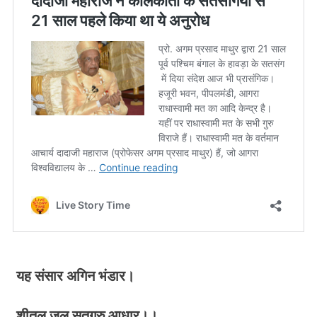
यह संसार अगिन भंडार।
शीतल जल सतगुरु आधार।।