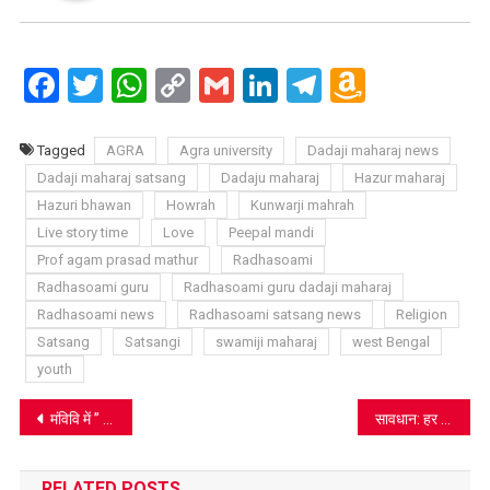
Facebook
Twitter
WhatsApp
Copy
Gmail
LinkedIn
Telegram
Amazo
Link
Wish
List
Tagged
AGRA
Agra university
Dadaji maharaj news
Dadaji maharaj satsang
Dadaju maharaj
Hazur maharaj
Hazuri bhawan
Howrah
Kunwarji mahrah
Live story time
Love
Peepal mandi
Prof agam prasad mathur
Radhasoami
Radhasoami guru
Radhasoami guru dadaji maharaj
Radhasoami news
Radhasoami satsang news
Religion
Satsang
Satsangi
swamiji maharaj
west Bengal
youth
Post
मंविवि में ” How to make the most out of the lockdown ” पर वेबिनार आयोजित
सावधान: हर समय मोबाइल के प्रयोग से बचें, हो सकती ये परेशानी
navigation
RELATED POSTS