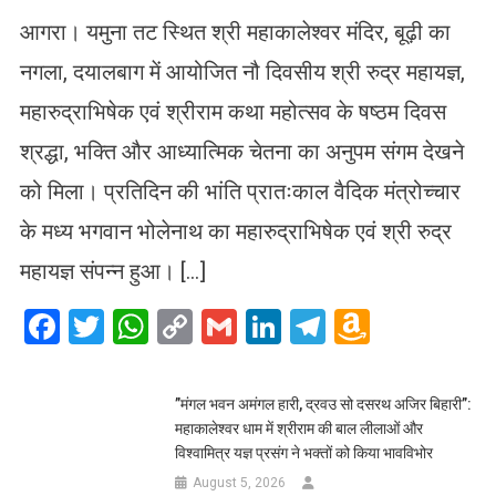
आगरा। यमुना तट स्थित श्री महाकालेश्वर मंदिर, बूढ़ी का
नगला, दयालबाग में आयोजित नौ दिवसीय श्री रुद्र महायज्ञ,
महारुद्राभिषेक एवं श्रीराम कथा महोत्सव के षष्ठम दिवस
श्रद्धा, भक्ति और आध्यात्मिक चेतना का अनुपम संगम देखने
को मिला। प्रतिदिन की भांति प्रातःकाल वैदिक मंत्रोच्चार
के मध्य भगवान भोलेनाथ का महारुद्राभिषेक एवं श्री रुद्र
महायज्ञ संपन्न हुआ। […]
Facebook
Twitter
WhatsApp
Copy
Gmail
LinkedIn
Telegram
Amazo
Link
Wish
List
​”मंगल भवन अमंगल हारी, द्रवउ सो दसरथ अजिर बिहारी”:
महाकालेश्वर धाम में श्रीराम की बाल लीलाओं और
विश्वामित्र यज्ञ प्रसंग ने भक्तों को किया भावविभोर
August 5, 2026