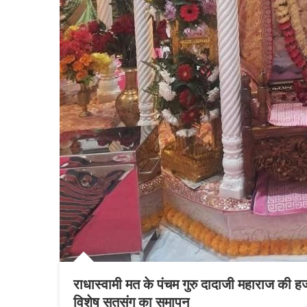
राधास्वामी मत के पंचम गुरु दादाजी महाराज की ह
विशेष सतसंग का समापन