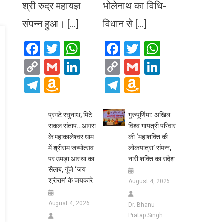
श्री रुद्र महायज्ञ
भोलेनाथ का विधि-
संपन्न हुआ। […]
विधान से […]
Facebook
Twitter
WhatsApp
Facebook
Twitter
WhatsA
Copy
Gmail
LinkedIn
Copy
Gmail
LinkedIn
Link
Link
Telegram
Amazon
Telegram
Amazon
Wish
Wish
List
List
प्रगटे रघुनाथ, मिटे
गुरुपूर्णिमा: अखिल
सकल संताप…आगरा
विश्व गायत्री परिवार
के महाकालेश्वर धाम
की ‘महाशक्ति की
में श्रीराम जन्मोत्सव
लोकयात्रा’ संपन्न,
पर उमड़ा आस्था का
नारी शक्ति का संदेश
सैलाब, गूंजे ‘जय
श्रीराम’ के जयकारे
August 4, 2026
August 4, 2026
Dr. Bhanu
Pratap Singh