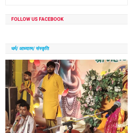
FOLLOW US FACEBOOK
धर्म/ आध्‍यात्‍म/ संस्‍कृति