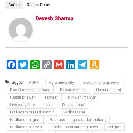
Author
Recent Posts
Devesh Sharma
Facebook
Twitter
WhatsApp
Copy
Gmail
LinkedIn
Telegram
Amazo
Link
Wish
List
Tagged
AGRA
Agra university
Dadaji maharaj news
Dadaji maharaj satsang
Dadaju maharaj
Hazur maharaj
Hazuri bhawan
Howrah
Kunwarji mahrah
Live story time
Love
Peepal mandi
Prof agam prasad mathur
Radhasoami
Radhasoami guru
Radhasoami guru dadaji maharaj
Radhasoami news
Radhasoami satsang news
Religion