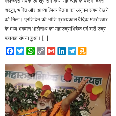
महारुद्राभिषेक एवं श्रीराम कथा महोत्सव के षष्ठम दिवस
श्रद्धा, भक्ति और आध्यात्मिक चेतना का अनुपम संगम देखने
को मिला। प्रतिदिन की भांति प्रातःकाल वैदिक मंत्रोच्चार
के मध्य भगवान भोलेनाथ का महारुद्राभिषेक एवं श्री रुद्र
महायज्ञ संपन्न हुआ। […]
Facebook
Twitter
WhatsApp
Copy
Gmail
LinkedIn
Telegram
Amazo
Link
Wish
List