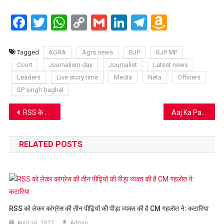
Facebook
Twitter
WhatsApp
Copy
Gmail
LinkedIn
Telegram
Amazo
Link
Wish
List
Tagged
AGRA
Agra news
BJP
BJP MP
Court
Journalism day
Journalist
Latest news
Leaders
Live story time
Media
Neta
Officers
SP singh baghel
Post
RSS के संगठन भारतीय किसान संघ ने दी योगी सरकार को आंदोलन की चेतावनी
Aaj Ka Panchang 02 June: ये है आज का पंचांग
navigation
RELATED POSTS
RSS को लेकर कांग्रेस की तीन पीढ़ियों की पीड़ा व्यक्त की है CM गहलोत ने: कटारिया
April 16, 2022
Admin