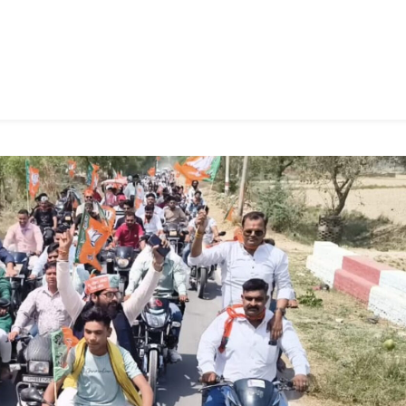
n
gram
mazon
ish
ist