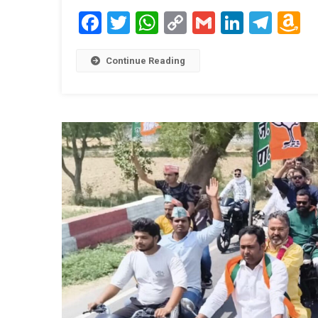
Facebook
Twitter
WhatsApp
Copy
Gmail
LinkedI
Tele
A
Link
W
L
Continue Reading