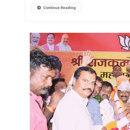
Link
W
L
Continue Reading