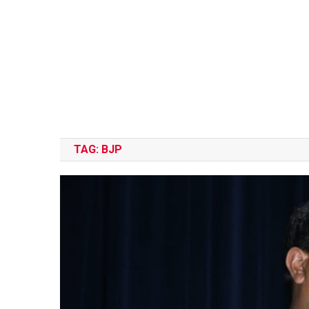
TAG:
BJP