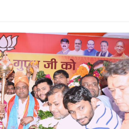
ish
ist