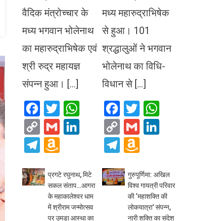
वैदिक मंत्रोच्चार के
मध्य महारुद्राभिषेक
मध्य भगवान भोलेनाथ
से हुआ। 101
का महारुद्राभिषेक एवं
श्रद्धालुओं ने भगवान
श्री रुद्र महायज्ञ
भोलेनाथ का विधि-
संपन्न हुआ। […]
विधान से […]
Facebook
Twitter
WhatsApp
Facebook
Twitter
WhatsA
Copy
Gmail
LinkedIn
Copy
Gmail
LinkedIn
Link
Link
Telegram
Amazon
Telegram
Amazon
Wish
Wish
List
List
प्रगटे रघुनाथ, मिटे
गुरुपूर्णिमा: अखिल
सकल संताप…आगरा
विश्व गायत्री परिवार
के महाकालेश्वर धाम
की ‘महाशक्ति की
में श्रीराम जन्मोत्सव
लोकयात्रा’ संपन्न,
पर उमड़ा आस्था का
नारी शक्ति का संदेश