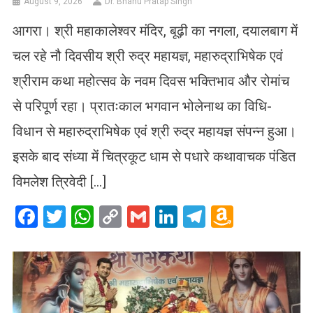
August 9, 2026
Dr. Bhanu Pratap Singh
आगरा। श्री महाकालेश्वर मंदिर, बूढ़ी का नगला, दयालबाग में
चल रहे नौ दिवसीय श्री रुद्र महायज्ञ, महारुद्राभिषेक एवं
श्रीराम कथा महोत्सव के नवम दिवस भक्तिभाव और रोमांच
से परिपूर्ण रहा। प्रातःकाल भगवान भोलेनाथ का विधि-
विधान से महारुद्राभिषेक एवं श्री रुद्र महायज्ञ संपन्न हुआ।
इसके बाद संध्या में चित्रकूट धाम से पधारे कथावाचक पंडित
विमलेश त्रिवेदी […]
Facebook
Twitter
WhatsApp
Copy
Gmail
LinkedIn
Telegram
Amazo
Link
Wish
List