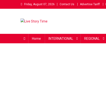
Skip
Friday, August 07, 2026
Contact Us
Advertise Tariff
to
content
Live Story Time
एक सकारात्मक पहल
Home
INTERNATIONAL
REGIONAL