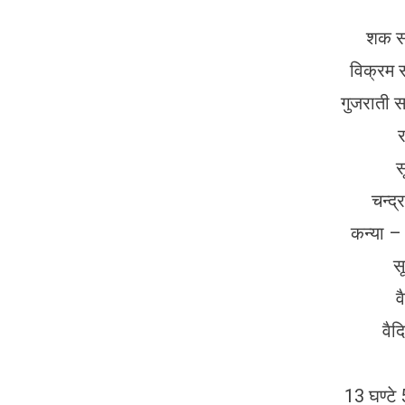
शक सम
विक्रम 
गुजराती 
र
स
चन्द्
कन्या –
सू
व
वैद
13 घण्टे