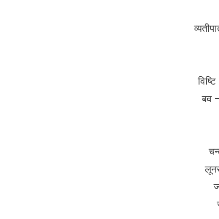
व्यतीप
विष्ट
बव 
चन्
लून
ज