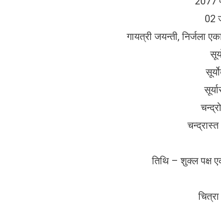
2077 प
02 
गायत्री जयन्ती, निर्जला एकादश
सूर
सूर्
सूर्
चन्द्
चन्द्रास्
तिथि – शुक्ल पक्ष 
चित्र