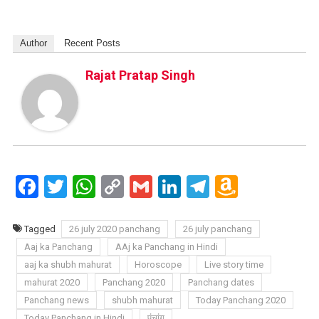
Author
Recent Posts
Rajat Pratap Singh
Facebook
Twitter
WhatsApp
Copy
Gmail
LinkedIn
Telegram
Amazo
Link
Wish
List
Tagged
26 july 2020 panchang
26 july panchang
Aaj ka Panchang
AAj ka Panchang in Hindi
aaj ka shubh mahurat
Horoscope
Live story time
mahurat 2020
Panchang 2020
Panchang dates
Panchang news
shubh mahurat
Today Panchang 2020
Today Panchang in Hindi
पंचांग