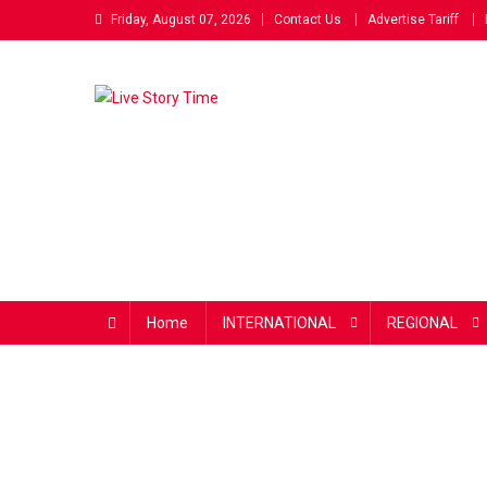
Skip
Friday, August 07, 2026
Contact Us
Advertise Tariff
to
content
Live Story Time
एक सकारात्मक पहल
Home
INTERNATIONAL
REGIONAL