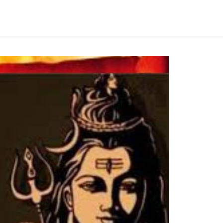
ish
ist