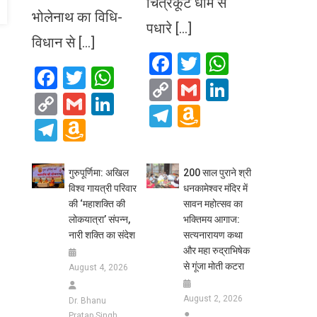
चित्रकूट धाम से
भोलेनाथ का विधि-
पधारे […]
विधान से […]
Facebook
Twitter
WhatsA
Facebook
Twitter
WhatsApp
Copy
Gmail
LinkedIn
Copy
Gmail
LinkedIn
Link
Telegram
Amazon
Link
Telegram
Amazon
Wish
Wish
List
List
गुरुपूर्णिमा: अखिल
200 साल पुराने श्री
विश्व गायत्री परिवार
धनकामेश्वर मंदिर में
की ‘महाशक्ति की
सावन महोत्सव का
लोकयात्रा’ संपन्न,
भक्तिमय आगाज:
नारी शक्ति का संदेश
सत्यनारायण कथा
और महा रुद्राभिषेक
से गूंजा मोती कटरा
August 4, 2026
August 2, 2026
Dr. Bhanu
Pratap Singh