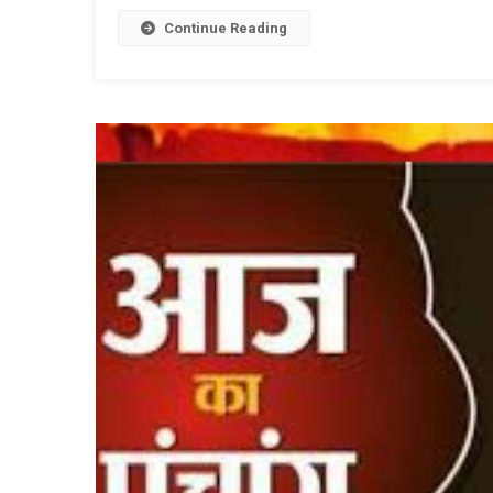
Link
W
L
Continue Reading