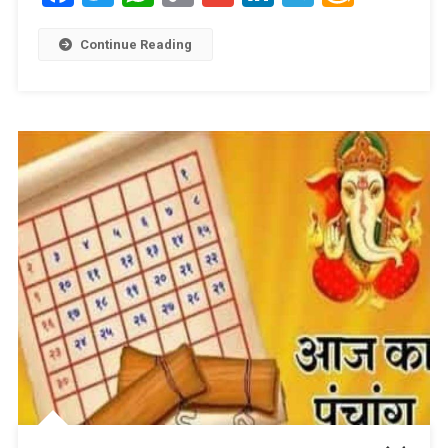
Link
Wish
List
Continue Reading