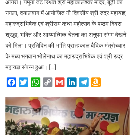
आगरा। यमुना तट स्थित श्री महाकालेश्वर मंदिर, बूढ़ी का
नगला, दयालबाग में आयोजित नौ दिवसीय श्री रुद्र महायज्ञ,
महारुद्राभिषेक एवं श्रीराम कथा महोत्सव के षष्ठम दिवस
श्रद्धा, भक्ति और आध्यात्मिक चेतना का अनुपम संगम देखने
को मिला। प्रतिदिन की भांति प्रातःकाल वैदिक मंत्रोच्चार
के मध्य भगवान भोलेनाथ का महारुद्राभिषेक एवं श्री रुद्र
महायज्ञ संपन्न हुआ। […]
Facebook
Twitter
WhatsApp
Copy
Gmail
LinkedIn
Telegram
Amazo
Link
Wish
List