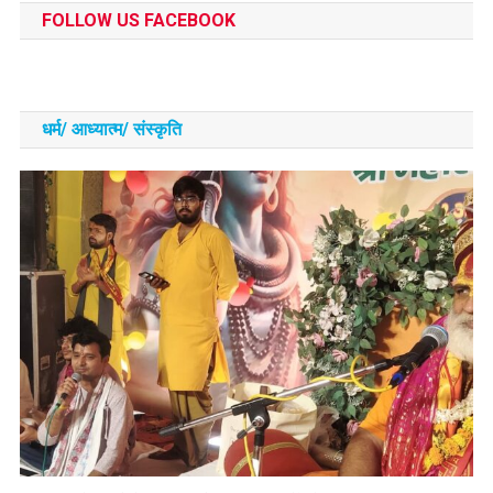
FOLLOW US FACEBOOK
धर्म/ आध्‍यात्‍म/ संस्‍कृति