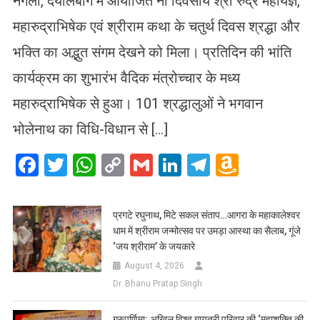
नगला, दयालबाग में आयोजित नौ दिवसीय श्री रुद्र महायज्ञ,
महारुद्राभिषेक एवं श्रीराम कथा के चतुर्थ दिवस श्रद्धा और
भक्ति का अद्भुत संगम देखने को मिला। प्रतिदिन की भांति
कार्यक्रम का शुभारंभ वैदिक मंत्रोच्चार के मध्य
महारुद्राभिषेक से हुआ। 101 श्रद्धालुओं ने भगवान
भोलेनाथ का विधि-विधान से […]
Facebook
Twitter
WhatsApp
Copy
Gmail
LinkedIn
Telegram
Amazo
Link
Wish
List
प्रगटे रघुनाथ, मिटे सकल संताप…आगरा के महाकालेश्वर
धाम में श्रीराम जन्मोत्सव पर उमड़ा आस्था का सैलाब, गूंजे
‘जय श्रीराम’ के जयकारे
August 4, 2026
Dr. Bhanu Pratap Singh
गुरुपूर्णिमा: अखिल विश्व गायत्री परिवार की ‘महाशक्ति की