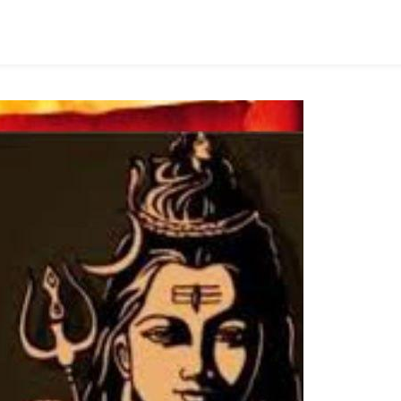
ish
ist