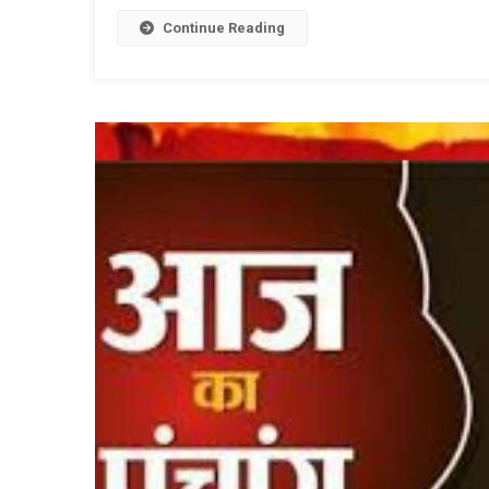
Link
W
L
Continue Reading