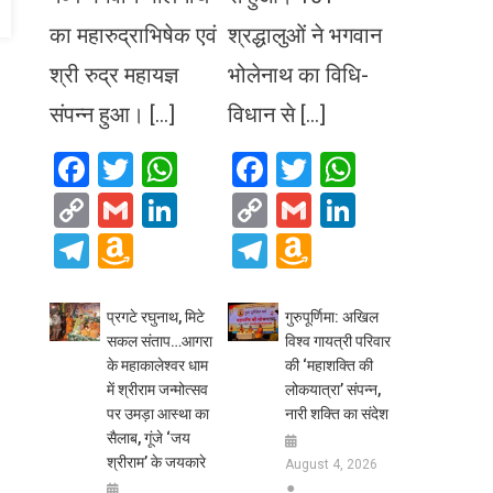
का महारुद्राभिषेक एवं
श्रद्धालुओं ने भगवान
श्री रुद्र महायज्ञ
भोलेनाथ का विधि-
संपन्न हुआ। […]
विधान से […]
Facebook
Twitter
WhatsApp
Facebook
Twitter
WhatsA
Copy
Gmail
LinkedIn
Copy
Gmail
LinkedIn
Link
Link
Telegram
Amazon
Telegram
Amazon
Wish
Wish
List
List
प्रगटे रघुनाथ, मिटे
गुरुपूर्णिमा: अखिल
सकल संताप…आगरा
विश्व गायत्री परिवार
के महाकालेश्वर धाम
की ‘महाशक्ति की
में श्रीराम जन्मोत्सव
लोकयात्रा’ संपन्न,
पर उमड़ा आस्था का
नारी शक्ति का संदेश
सैलाब, गूंजे ‘जय
श्रीराम’ के जयकारे
August 4, 2026