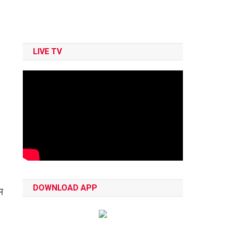
LIVE TV
DOWNLOAD APP
म