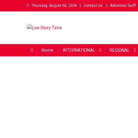
Skip
Thursday, August 06, 2026
Contact Us
Advertise Tariff
to
content
Live Story Time
एक सकारात्मक पहल
Home
INTERNATIONAL
REGIONAL