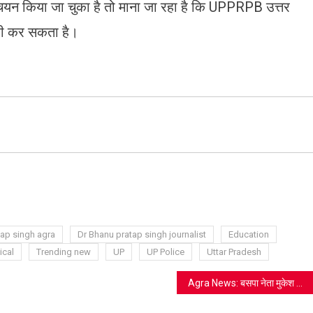
चयन किया जा चुका है तो माना जा रहा है कि UPPRPB उत्तर
ारी कर सकता है।
ram
azon
sh
t
tap singh agra
Dr Bhanu pratap singh journalist
Education
ical
Trending new
UP
UP Police
Uttar Pradesh
Agra News: बसपा नेता मुकेश कल्याण के खिलाफ मुकदमा दर्ज, दिल्ली की महिला ने लगाए गंभीर आरोप