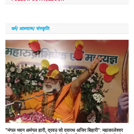
धर्म/ आध्‍यात्‍म/ संस्‍कृति
​”मंगल भवन अमंगल हारी, द्रवउ सो दसरथ अजिर बिहारी”: महाकालेश्वर