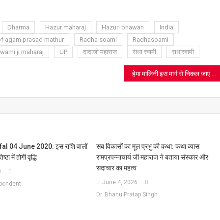
sh
t
Dharma
Hazur maharaj
Hazuri bhawan
India
of agam prasad mathur
Radha soami
Radhasoami
wami ji maharaj
UP
दादाजी महाराज
राधा स्वामी
राधास्वामी
हेमा मालिनी इस मार्ग से निकल जाएं तो एक लाख रुपये का इनाम, अंदर देखें तस्वीर
al 04 June 2020: इस राशि वालों
सब विकासों का मूल प्रभु की कथा: कथा व्यास
्ठा में होगी वृद्धि
रामप्रपन्नाचार्य जी महाराज ने बताया संस्कार और
सदाचार का महत्व
0
June 4, 2026
spondent
Dr. Bhanu Pratap Singh