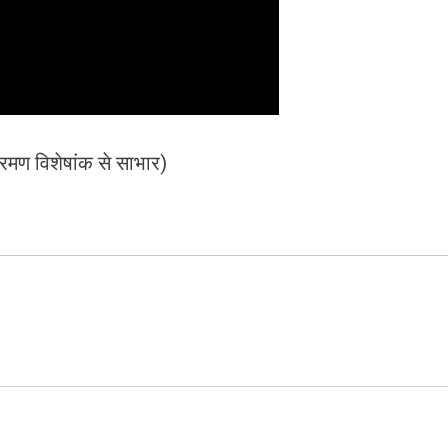
रमण विशेषांक से साभार)
ram
azon