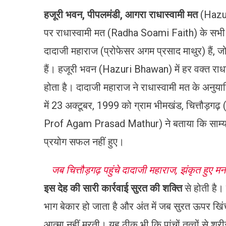
हजूरी
भवन
,
पीपलमंडी
,
आगरा
राधास्वामी
मत
(Hazur
पर राधास्वामी मत (Radha Soami Faith) के सभी गुर
दादाजी महाराज (प्रोफेसर अगम प्रसाद माथुर) हैं, 
हैं। हजूरी भवन (Hazuri Bhawan) में हर वक्त राधास
होता है। दादाजी महाराज ने राधास्वामी मत के अनुयायि
में 23 अक्टूबर, 1999 को ग्राम भीमखंड, चित्तौड़गढ
Prof Agam Prasad Mathur) ने बताया कि साम्यवाद 
प्रयोग सफल नहीं हुए।
जब चित्तौड़गढ़ पहुंचे दादाजी महाराज, झंकृत हुए म
इस देह की सारी कार्रवाई सुरत की शक्ति
से होती है
भाग बेकार हो जाता है और अंत में जब सुरत ऊपर खिंच
आत्मा नहीं मरती। यह ठीक भी कि पांचों तत्वों से शर