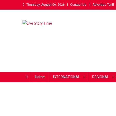
Skip
Thursday, August 06, 2026
Contact Us
Advertise Tariff
to
content
Live Story Time
एक सकारात्मक पहल
Home
INTERNATIONAL
REGIONAL