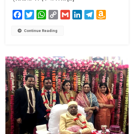
Facebook
Twitter
WhatsApp
Copy
Gmail
LinkedIn
Telegram
Amaz
Link
Wish
List
Continue Reading