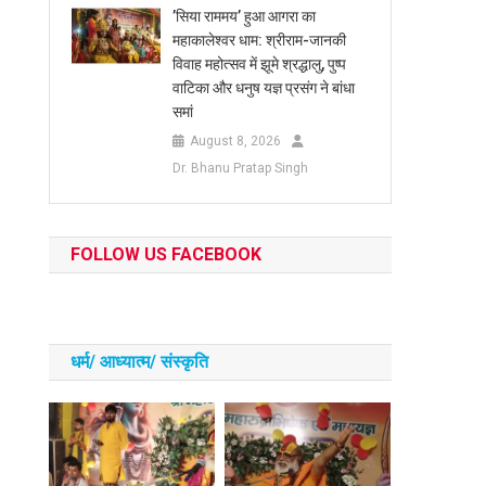
​’सिया राममय’ हुआ आगरा का
महाकालेश्वर धाम: श्रीराम-जानकी
विवाह महोत्सव में झूमे श्रद्धालु, पुष्प
वाटिका और धनुष यज्ञ प्रसंग ने बांधा
समां
August 8, 2026
Dr. Bhanu Pratap Singh
FOLLOW US FACEBOOK
धर्म/ आध्‍यात्‍म/ संस्‍कृति