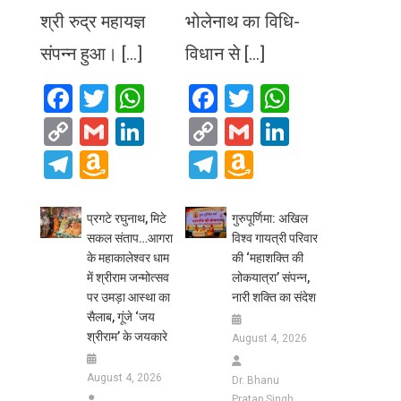
श्री रुद्र महायज्ञ
भोलेनाथ का विधि-
संपन्न हुआ। […]
विधान से […]
Facebook
Twitter
WhatsApp
Facebook
Twitter
WhatsA
Copy
Gmail
LinkedIn
Copy
Gmail
LinkedIn
Link
Link
Telegram
Amazon
Telegram
Amazon
Wish
Wish
List
List
प्रगटे रघुनाथ, मिटे
गुरुपूर्णिमा: अखिल
सकल संताप…आगरा
विश्व गायत्री परिवार
के महाकालेश्वर धाम
की ‘महाशक्ति की
में श्रीराम जन्मोत्सव
लोकयात्रा’ संपन्न,
पर उमड़ा आस्था का
नारी शक्ति का संदेश
सैलाब, गूंजे ‘जय
श्रीराम’ के जयकारे
August 4, 2026
August 4, 2026
Dr. Bhanu
Pratap Singh