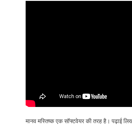
मानव मस्तिष्क एक सॉफ्टवेयर की तरह है। पढ़ाई लि