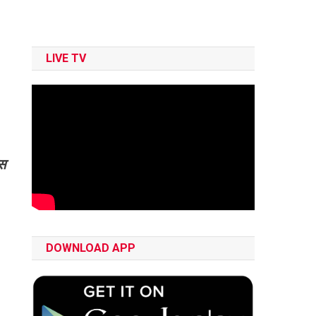
LIVE TV
्स
DOWNLOAD APP