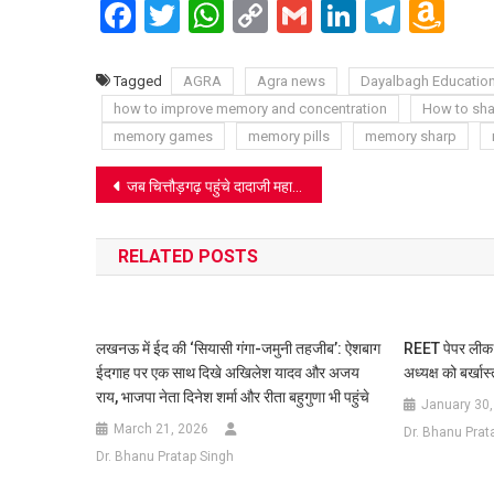
Facebook
Twitter
WhatsApp
Copy
Gmail
LinkedIn
Teleg
Am
Link
Wi
Lis
Tagged
AGRA
Agra news
Dayalbagh Educationa
how to improve memory and concentration
How to sh
memory games
memory pills
memory sharp
Post
जब चित्तौड़गढ़ पहुंचे दादाजी महाराज, झंकृत हुए मन के साज
navigation
RELATED POSTS
लखनऊ में ईद की ‘सियासी गंगा-जमुनी तहजीब’: ऐशबाग
REET पेपर लीक माम
ईदगाह पर एक साथ दिखे अखिलेश यादव और अजय
अध्यक्ष को बर्खास
राय, भाजपा नेता दिनेश शर्मा और रीता बहुगुणा भी पहुंचे
January 30,
March 21, 2026
Dr. Bhanu Prat
Dr. Bhanu Pratap Singh