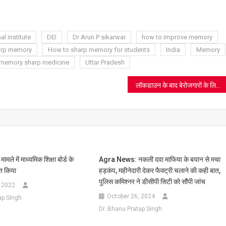
ram
azon
sh
t
l institute
DEI
Dr Arun P sikarwar
how to improve memory
arp memory
How to sharp memory for students
India
Memory
memory sharp medicine
Uttar Pradesh
लॉकडाउन के बाद बेरोजगारों के लिए सबसे बड़ी खबर, यहां पढ़े पूरी जानकारी
ले में माध्यमिक शिक्षा बोर्ड के
Agra News: नकली दवा माफिया के बयान से मचा
्त किया
हड़कंप, महीनेदारी देकर फैक्ट्री चलाने की कही बात,
पुलिस कमिश्नर ने डीसीपी सिटी को सौंपी जांच
 2022
October 26, 2024
ap Singh
Dr. Bhanu Pratap Singh