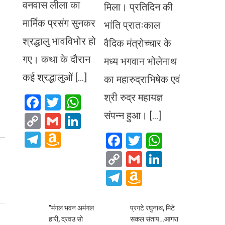
वनवास लीला का
मिला। प्रतिदिन की
मार्मिक प्रसंग सुनकर
भांति प्रातःकाल
श्रद्धालु भावविभोर हो
वैदिक मंत्रोच्चार के
गए। कथा के दौरान
मध्य भगवान भोलेनाथ
कई श्रद्धालुओं […]
का महारुद्राभिषेक एवं
श्री रुद्र महायज्ञ
Facebook
Twitter
WhatsApp
संपन्न हुआ। […]
Copy
Gmail
LinkedIn
Link
Telegram
Amazon
Facebook
Twitter
WhatsA
Wish
Copy
Gmail
LinkedIn
List
Link
Telegram
Amazon
Wish
List
​”मंगल भवन अमंगल
प्रगटे रघुनाथ, मिटे
हारी, द्रवउ सो
सकल संताप…आगरा