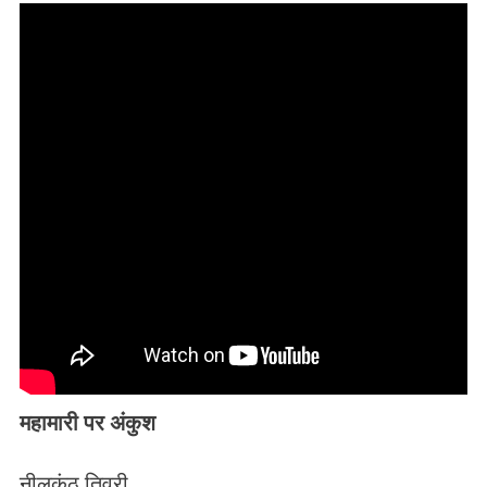
महामारी पर अंकुश
नीलकंठ तिवरी