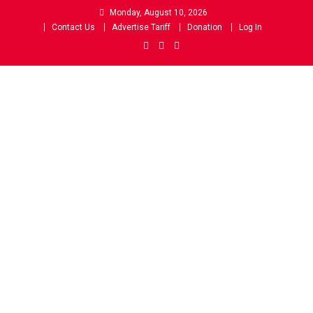
Skip
Monday, August 10, 2026
to
Contact Us
Advertise Tariff
Donation
Log In
content