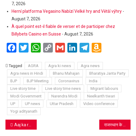
7, 2026
Herní platforma Vegasino Nabízí Velké hry and Větší výhry
-
August 7, 2026
À quel point est-il fiable de verser et de participer chez
Billybets Casino en Suisse
- August 7, 2026
Facebook
Twitter
WhatsApp
Copy
Gmail
LinkedIn
Telegram
Amazo
Link
Wish
List
Tagged
AGRA
Agra ki news
Agra news
Agra news in Hindi
Bhanu Mahajan
Bharatiya Janta Party
BJP
BJP Meeting
Coronavirus
India
Live story time
Live story time news
Migrant labours
Modi Government
Narendra Modi
Neelkanth tiwari
UP
UP news
Uttar Pradesh
Video conference
Yogi adityanath
Post
Aaj ka rashifal 10 June 2020: इस राशि वाले लोगों की बनेगी तीर्थदर्शन की योजना
राजस्थान के इस इलाके पर लाला जी महाराज और कुंवर जी महाराज की दयाः दादाजी महाराज