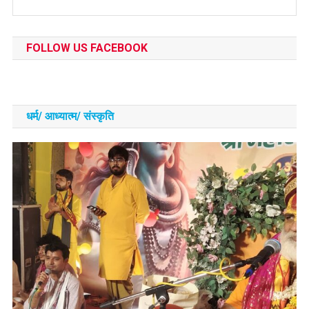
FOLLOW US FACEBOOK
धर्म/ आध्‍यात्‍म/ संस्‍कृति