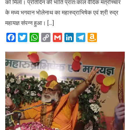
को मिला। प्रतिदिन की भांति प्रातःकाल वैदिक मंत्रोच्चार
के मध्य भगवान भोलेनाथ का महारुद्राभिषेक एवं श्री रुद्र
महायज्ञ संपन्न हुआ। […]
Facebook
Twitter
WhatsApp
Copy
Gmail
LinkedIn
Telegram
Amazo
Link
Wish
List