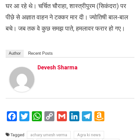
घर आ रहे थे। चर्चित चौराहा, शास्त्रीपुरम (सिकंदरा) पर
पीछे से अज्ञात वाहन ने टक्कर मार दी। ज्योतिषी बाल-बाल
बचे। जब तक वे कुछ समझ पाते, हमलावर फरार हो गए।
Author
Recent Posts
Devesh Sharma
Facebook
Twitter
WhatsApp
Copy
Gmail
LinkedIn
Telegram
Amazo
Link
Wish
List
Tagged
achary umesh verma
Agra ki news