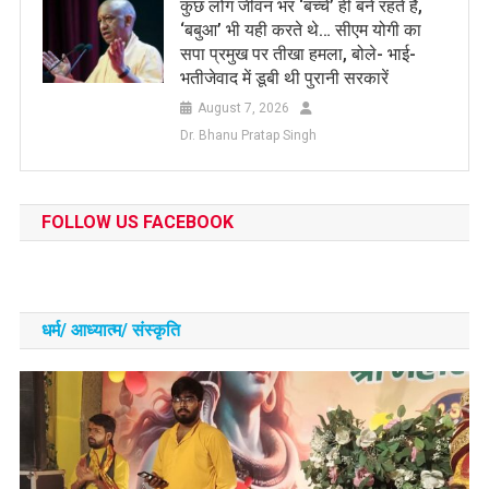
कुछ लोग जीवन भर ‘बच्चे’ ही बने रहते हैं,
‘बबुआ’ भी यही करते थे… सीएम योगी का
सपा प्रमुख पर तीखा हमला, बोले- भाई-
भतीजेवाद में डूबी थी पुरानी सरकारें
August 7, 2026
Dr. Bhanu Pratap Singh
FOLLOW US FACEBOOK
धर्म/ आध्‍यात्‍म/ संस्‍कृति