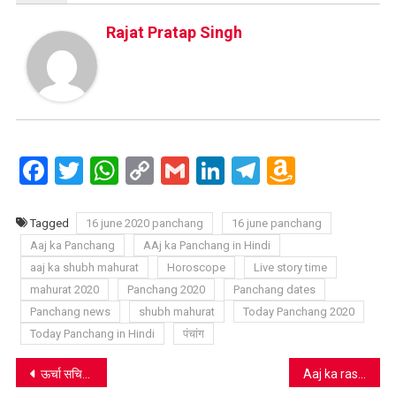
Rajat Pratap Singh
Facebook
Twitter
WhatsApp
Copy
Gmail
LinkedIn
Telegram
Amazo
Link
Wish
List
Tagged
16 june 2020 panchang
16 june panchang
Aaj ka Panchang
AAj ka Panchang in Hindi
aaj ka shubh mahurat
Horoscope
Live story time
mahurat 2020
Panchang 2020
Panchang dates
Panchang news
shubh mahurat
Today Panchang 2020
Today Panchang in Hindi
पंचांग
Post
ऊर्चा सचिव क्या Coronavirus को ऊर्जा देने आए हैं!
Aaj ka rashifal 16 June 2020: इस राशि वाले लोगों को हो सकती है चोट व दुर्घटना शारीरिक हानि