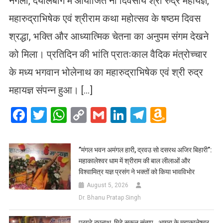
नगला, दयालबाग में आयोजित नौ दिवसीय श्री रुद्र महायज्ञ,
महारुद्राभिषेक एवं श्रीराम कथा महोत्सव के षष्ठम दिवस
श्रद्धा, भक्ति और आध्यात्मिक चेतना का अनुपम संगम देखने
को मिला। प्रतिदिन की भांति प्रातःकाल वैदिक मंत्रोच्चार
के मध्य भगवान भोलेनाथ का महारुद्राभिषेक एवं श्री रुद्र
महायज्ञ संपन्न हुआ। […]
Facebook
Twitter
WhatsApp
Copy
Gmail
LinkedIn
Telegram
Amazo
Link
Wish
List
​”मंगल भवन अमंगल हारी, द्रवउ सो दसरथ अजिर बिहारी”:
महाकालेश्वर धाम में श्रीराम की बाल लीलाओं और
विश्वामित्र यज्ञ प्रसंग ने भक्तों को किया भावविभोर
August 5, 2026
Dr. Bhanu Pratap Singh
प्रगटे रघुनाथ, मिटे सकल संताप…आगरा के महाकालेश्वर