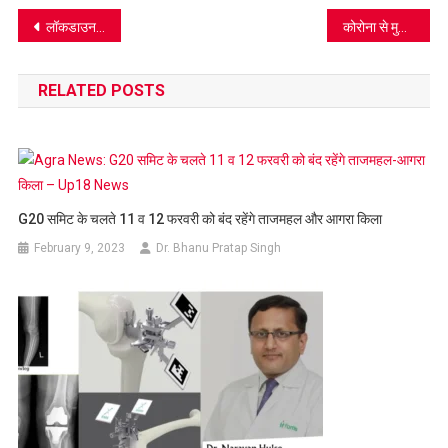
Post
लॉकडाउन में भाजपा महानगर ने क्या किया, पढ़िए ये खबर
कोरोना से मुकाबले में ‘सैनिक’ की भूमिका अदा करती है होम्योपैथी दवा
navigation
RELATED POSTS
G20 समिट के चलते 11 व 12 फरवरी को बंद रहेंगे ताजमहल और आगरा किला
February 9, 2023
Dr. Bhanu Pratap Singh