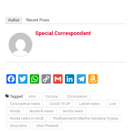
Author
Recent Posts
Special Correspondent
Facebook
Twitter
WhatsApp
Copy
Gmail
LinkedIn
Telegram
Amazo
Link
Wish
List
Tagged
cmo
Corona
Coronavirus
Coronavirus news
Covid-19 UP
Latest news
Live
Noida
Noida ki news
Noida news
Noida news in Hindi
Pradhanmantri Mantra Vandana Yojana
story time
Uttar Pradesh