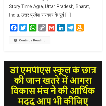
Story Time Agra, Uttar Pradesh, Bharat,
India. उत्तर प्रदेश सरकार के पूर्व […]
Facebook
Twitter
WhatsApp
Copy
Gmail
LinkedIn
Telegram
Amaz
Link
Wish
List
Continue Reading