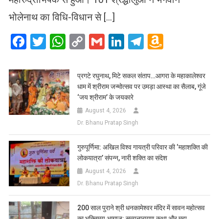
भोलेनाथ का विधि-विधान से […]
Facebook
Twitter
WhatsApp
Copy
Gmail
LinkedIn
Telegram
Amazo
Link
Wish
List
प्रगटे रघुनाथ, मिटे सकल संताप…आगरा के महाकालेश्वर
धाम में श्रीराम जन्मोत्सव पर उमड़ा आस्था का सैलाब, गूंजे
‘जय श्रीराम’ के जयकारे
August 4, 2026
Dr. Bhanu Pratap Singh
गुरुपूर्णिमा: अखिल विश्व गायत्री परिवार की ‘महाशक्ति की
लोकयात्रा’ संपन्न, नारी शक्ति का संदेश
August 4, 2026
Dr. Bhanu Pratap Singh
200 साल पुराने श्री धनकामेश्वर मंदिर में सावन महोत्सव
का भक्तिमय आगाज: सत्यनारायण कथा और महा