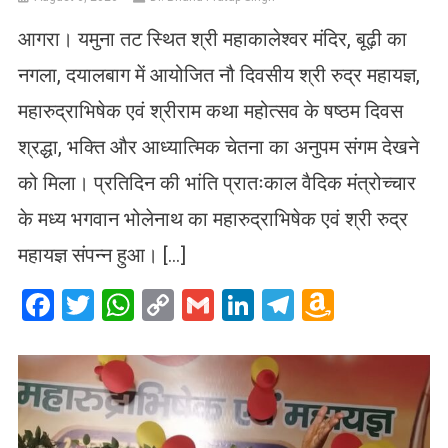
आगरा। यमुना तट स्थित श्री महाकालेश्वर मंदिर, बूढ़ी का
नगला, दयालबाग में आयोजित नौ दिवसीय श्री रुद्र महायज्ञ,
महारुद्राभिषेक एवं श्रीराम कथा महोत्सव के षष्ठम दिवस
श्रद्धा, भक्ति और आध्यात्मिक चेतना का अनुपम संगम देखने
को मिला। प्रतिदिन की भांति प्रातःकाल वैदिक मंत्रोच्चार
के मध्य भगवान भोलेनाथ का महारुद्राभिषेक एवं श्री रुद्र
महायज्ञ संपन्न हुआ। […]
Facebook
Twitter
WhatsApp
Copy
Gmail
LinkedIn
Telegram
Amazo
Link
Wish
List