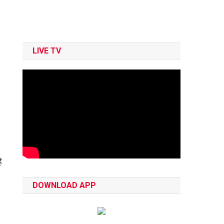
LIVE TV
े
DOWNLOAD APP