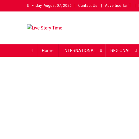
Skip
Friday, August 07, 2026
Contact Us
Advertise Tariff
to
content
Live Story Time
एक सकारात्मक पहल
Home
INTERNATIONAL
REGIONAL