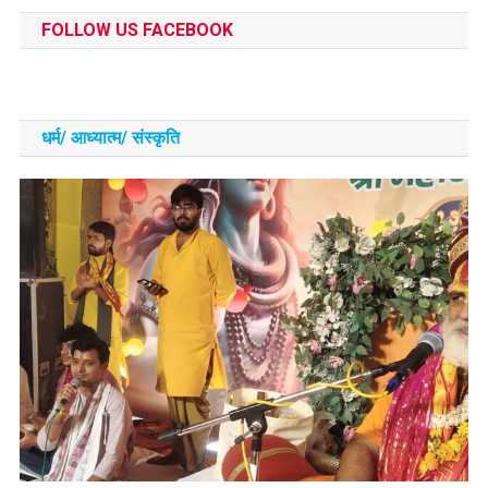
FOLLOW US FACEBOOK
धर्म/ आध्‍यात्‍म/ संस्‍कृति