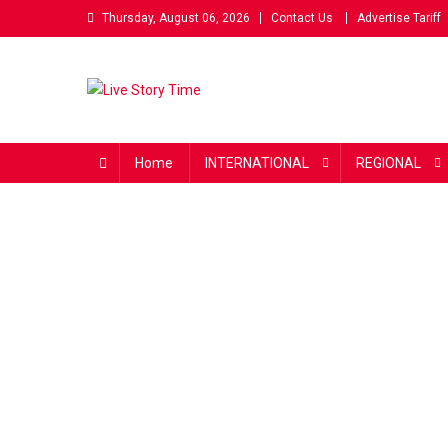
Skip
Thursday, August 06, 2026
Contact Us
Advertise Tariff
to
content
Live Story Time
एक सकारात्मक पहल
Home
INTERNATIONAL
REGIONAL