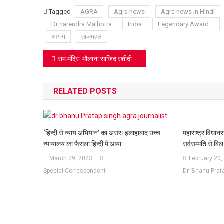
Lis
Tagged
AGRA
Agra news
Agra news in Hindi
Dr narendra Malhotra
India
Legendary Award
आगरा
ताजमहल
Post
राम मंदिरः मौलाना साजिद रशीदी की टिप्पणी पर राष्ट्रीय बजरंग दल गुस्से में
navigation
RELATED POSTS
महाराष्ट्र विधान
‘हिन्दी से न्याय अभियान’ का असरः इलाहाबाद उच्च
सर्वसम्मति से बिल
न्यायालय का फैसला हिन्दी में आया
February 20,
March 29, 2023
Dr. Bhanu Prat
Special Correspondent