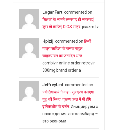
LoganFart
commented on
शिक्षकों के सामने समस्याएं ही समस्याएं,
कुछ तो कीजिए DIOS साहब
: jisuzm.tv
Hpizij
commented on
हिन्दी
यात्रा साहित्य के जनक राहुल
सांकृत्यायन का जन्‍मदिन आज
:
combivir online order retrovir
300mg brand order a
JeffreyLed
commented on
ज्योतिषाचार्य ने कहा- सूर्यग्रण बनाएगा
युद्ध की स्थित, ग्रहण काल में भी होंगे
द्वारिकाधीश के दर्शन
: Инициируем с
нахождения: автоломбард –
это экономи