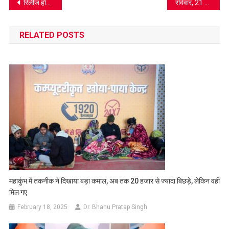
Post
रिलीज होने जा रही है फीचर फिल्म Green Signal, आगरा वालों को तो जरूर देखनी चाहिए, देखें ट्रेलर
रविवार, 21 जून 2020 को लगेगा सूर्य ग्रहण , जानिए किस राशि वालों को रहना होगा सावधान
navigation
RELATED POSTS
महाकुंभ में तकनीक ने दिखाया बड़ा कमाल, अब तक 20 हजार से ज्यादा बिछड़े, लेकिन वहीं
मिल गए
February 18, 2025
Dr. Bhanu Pratap Singh