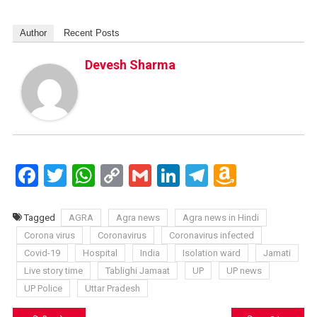
Author
Recent Posts
Devesh Sharma
Facebook
Twitter
WhatsApp
Copy
Gmail
LinkedIn
Telegram
Amazo
Link
Wish
List
Tagged
AGRA
Agra news
Agra news in Hindi
Corona virus
Coronavirus
Coronavirus infected
Covid-19
Hospital
India
Isolation ward
Jamati
Live story time
Tablighi Jamaat
UP
UP news
UP Police
Uttar Pradesh