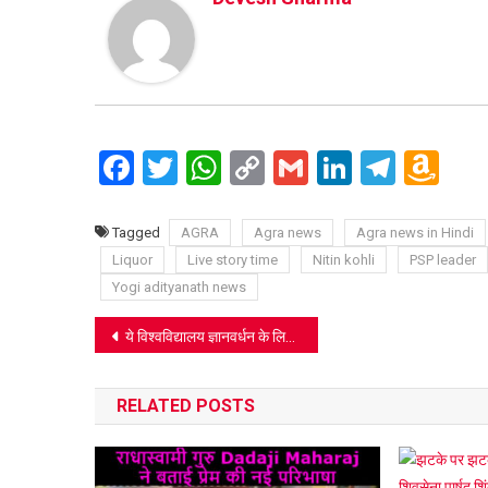
Facebook
Twitter
WhatsApp
Copy
Gmail
LinkedIn
Teleg
Am
Link
Wi
Lis
Tagged
AGRA
Agra news
Agra news in Hindi
Liquor
Live story time
Nitin kohli
PSP leader
Yogi adityanath news
Post
ये विश्वविद्यालय ज्ञानवर्धन के लिए करा रहा प्रश्नोत्तरी प्रतियोगिता
navigation
RELATED POSTS