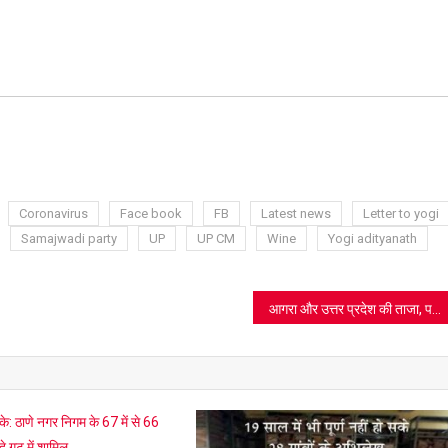
ram
azon
sh
t
Coronavirus
Face book
FB
Latest news
Letter to yogi
Samajwadi party
UP
UP CM
Wine
Yogi adityanath
आगरा और उत्तर प्रदेश की ताजा, पढ़िए कितने मरीज और कितने मौतें