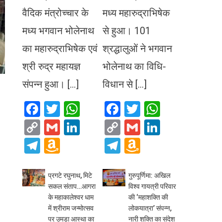
वैदिक मंत्रोच्चार के
मध्य महारुद्राभिषेक
मध्य भगवान भोलेनाथ
से हुआ। 101
का महारुद्राभिषेक एवं
श्रद्धालुओं ने भगवान
श्री रुद्र महायज्ञ
भोलेनाथ का विधि-
संपन्न हुआ। […]
विधान से […]
Facebook
Twitter
WhatsApp
Facebook
Twitter
WhatsA
Copy
Gmail
LinkedIn
Copy
Gmail
LinkedIn
Link
Link
Telegram
Amazon
Telegram
Amazon
Wish
Wish
List
List
प्रगटे रघुनाथ, मिटे
गुरुपूर्णिमा: अखिल
सकल संताप…आगरा
विश्व गायत्री परिवार
के महाकालेश्वर धाम
की ‘महाशक्ति की
में श्रीराम जन्मोत्सव
लोकयात्रा’ संपन्न,
पर उमड़ा आस्था का
नारी शक्ति का संदेश