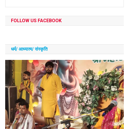
FOLLOW US FACEBOOK
धर्म/ आध्‍यात्‍म/ संस्‍कृति