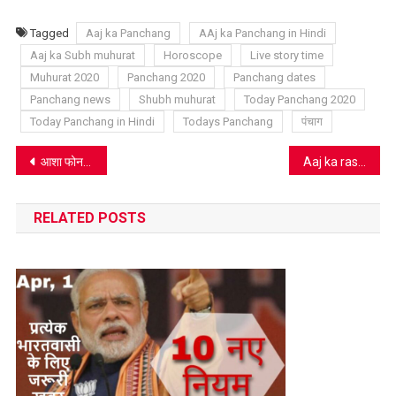
Link
Wish
List
Tagged
Aaj ka Panchang
AAj ka Panchang in Hindi
Aaj ka Subh muhurat
Horoscope
Live story time
Muhurat 2020
Panchang 2020
Panchang dates
Panchang news
Shubh muhurat
Today Panchang 2020
Today Panchang in Hindi
Todays Panchang
पंचाग
Post
आशा फोन के माध्यम से करेंगी फॉलो अप
Aaj ka rashifal 28 July 2020: ये लोग रखें स्वास्थ्य का ध्यान
navigation
RELATED POSTS