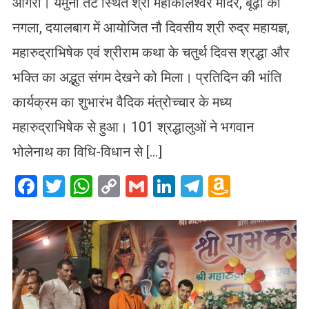
आगरा। यमुना तट स्थित श्री महाकालेश्वर मंदिर, बूढ़ी का
नगला, दयालबाग में आयोजित नौ दिवसीय श्री रुद्र महायज्ञ,
महारुद्राभिषेक एवं श्रीराम कथा के चतुर्थ दिवस श्रद्धा और
भक्ति का अद्भुत संगम देखने को मिला। प्रतिदिन की भांति
कार्यक्रम का शुभारंभ वैदिक मंत्रोच्चार के मध्य
महारुद्राभिषेक से हुआ। 101 श्रद्धालुओं ने भगवान
भोलेनाथ का विधि-विधान से […]
Facebook
Twitter
WhatsApp
Copy
Gmail
LinkedIn
Telegram
Amazo
Link
Wish
List