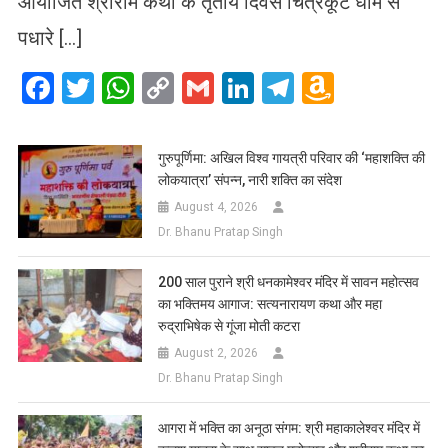
आयोजित श्रीराम कथा के तृतीय दिवस चित्रकूट धाम से
पधारे […]
Facebook
Twitter
WhatsApp
Copy
Gmail
LinkedIn
Telegram
Amazo
Link
Wish
List
गुरुपूर्णिमा: अखिल विश्व गायत्री परिवार की ‘महाशक्ति की
लोकयात्रा’ संपन्न, नारी शक्ति का संदेश
August 4, 2026
Dr. Bhanu Pratap Singh
200 साल पुराने श्री धनकामेश्वर मंदिर में सावन महोत्सव
का भक्तिमय आगाज: सत्यनारायण कथा और महा
रुद्राभिषेक से गूंजा मोती कटरा
August 2, 2026
Dr. Bhanu Pratap Singh
आगरा में भक्ति का अनूठा संगम: श्री महाकालेश्वर मंदिर में