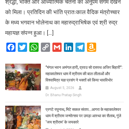
श्रद्धा, भक्ति और आध्यात्मिक चेतना का अनुपम संगम देखने
को मिला। प्रतिदिन की भांति प्रातःकाल वैदिक मंत्रोच्चार
के मध्य भगवान भोलेनाथ का महारुद्राभिषेक एवं श्री रुद्र
महायज्ञ संपन्न हुआ। […]
Facebook
Twitter
WhatsApp
Copy
Gmail
LinkedIn
Telegram
Amazo
Link
Wish
List
​”मंगल भवन अमंगल हारी, द्रवउ सो दसरथ अजिर बिहारी”:
महाकालेश्वर धाम में श्रीराम की बाल लीलाओं और
विश्वामित्र यज्ञ प्रसंग ने भक्तों को किया भावविभोर
August 5, 2026
Dr. Bhanu Pratap Singh
प्रगटे रघुनाथ, मिटे सकल संताप…आगरा के महाकालेश्वर
धाम में श्रीराम जन्मोत्सव पर उमड़ा आस्था का सैलाब, गूंजे
‘जय श्रीराम’ के जयकारे