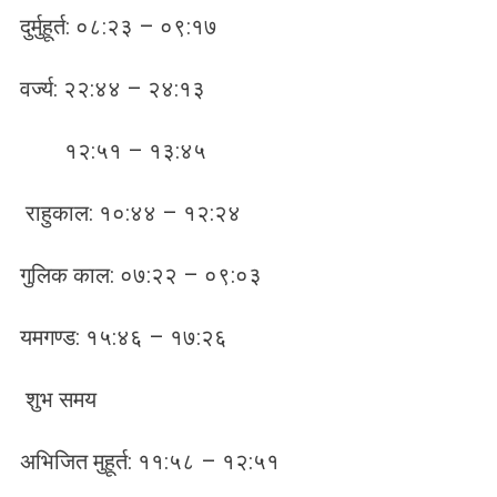
दुर्मुहूर्त: ०८:२३ – ०९:१७
वर्ज्य: २२:४४ – २४:१३
१२:५१ – १३:४५
राहुकाल: १०:४४ – १२:२४
गुलिक काल: ०७:२२ – ०९:०३
यमगण्ड: १५:४६ – १७:२६
शुभ समय
अभिजित मुहूर्त: ११:५८ – १२:५१