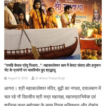
​“रामहि केवल प्रेमु पिआरा…”: महाकालेश्वर धाम में केवट संवाद और हनुमान
भेंट के प्रसंगों पर भावविभोर हुए श्रद्धालु
August 9, 2026
Dr. Bhanu Pratap Singh
आगरा। श्री महाकालेश्वर मंदिर, बूढ़ी का नगला, दयालबाग में
चल रहे नौ दिवसीय श्री रुद्र महायज्ञ, महारुद्राभिषेक एवं
श्रीराम कथा महोत्सव के नवम दिवस भक्तिभाव और रोमांच