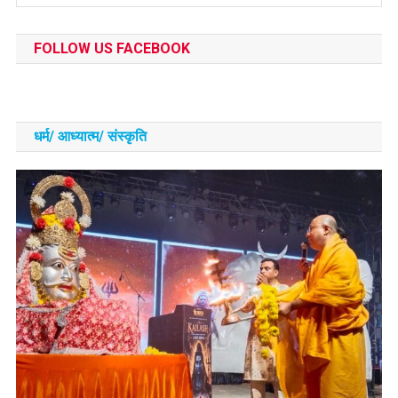
FOLLOW US FACEBOOK
धर्म/ आध्‍यात्‍म/ संस्‍कृति