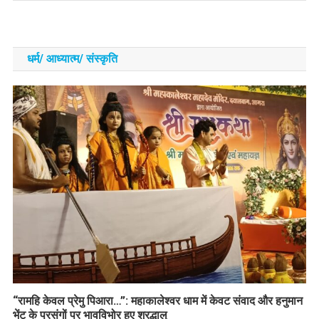
धर्म/ आध्‍यात्‍म/ संस्‍कृति
​“रामहि केवल प्रेमु पिआरा…”: महाकालेश्वर धाम में केवट संवाद और हनुमान
भेंट के प्रसंगों पर भावविभोर हुए श्रद्धालु