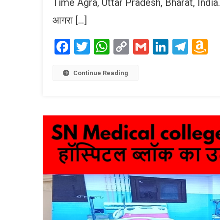
Time Agra, Uttar Pradesh, Bharat, India. केन्
आगरा […]
Facebook
Twitter
WhatsApp
Copy
Gmail
LinkedI
Tele
A
Link
W
L
Continue Reading