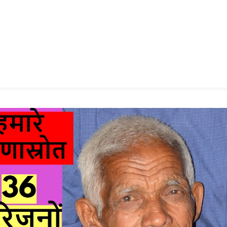
n
gram
mazon
ish
ist