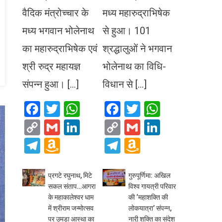
वैदिक मंत्रोच्चार के
मध्य महारुद्राभिषेक
मध्य भगवान भोलेनाथ
से हुआ। 101
का महारुद्राभिषेक एवं
श्रद्धालुओं ने भगवान
श्री रुद्र महायज्ञ
भोलेनाथ का विधि-
संपन्न हुआ। […]
विधान से […]
Facebook
Twitter
WhatsApp
Facebook
Twitter
WhatsA
Copy
Gmail
LinkedIn
Copy
Gmail
LinkedIn
Link
Link
Telegram
Amazon
Telegram
Amazon
Wish
Wish
List
List
प्रगटे रघुनाथ, मिटे
गुरुपूर्णिमा: अखिल
सकल संताप…आगरा
विश्व गायत्री परिवार
के महाकालेश्वर धाम
की ‘महाशक्ति की
में श्रीराम जन्मोत्सव
लोकयात्रा’ संपन्न,
पर उमड़ा आस्था का
नारी शक्ति का संदेश