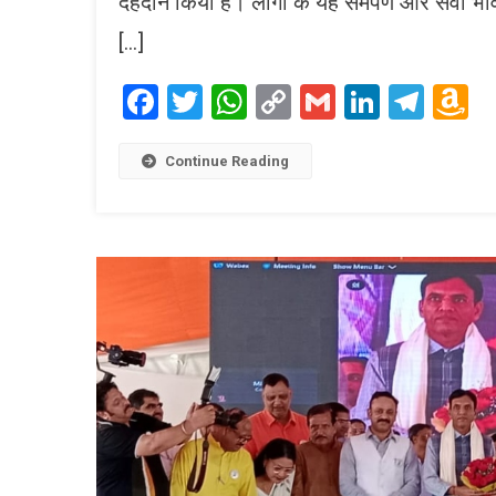
देहदान किया है। लोगों के यह समर्पण और सेवा भा
[…]
Facebook
Twitter
WhatsApp
Copy
Gmail
LinkedI
Tele
A
Link
W
L
Continue Reading