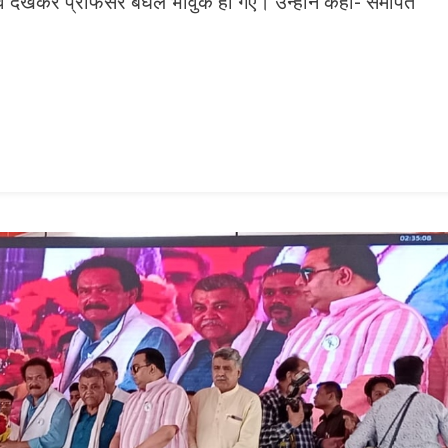
व देखकर प्रोफेसर बघेल भावुक हो गए। उन्होंने कहा- समर्पित
n
gram
mazon
ish
ist