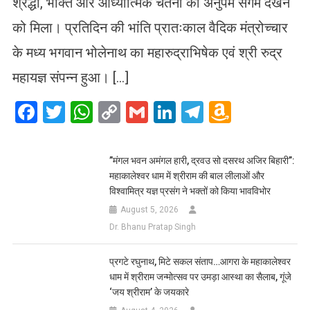
श्रद्धा, भक्ति और आध्यात्मिक चेतना का अनुपम संगम देखने
को मिला। प्रतिदिन की भांति प्रातःकाल वैदिक मंत्रोच्चार
के मध्य भगवान भोलेनाथ का महारुद्राभिषेक एवं श्री रुद्र
महायज्ञ संपन्न हुआ। […]
Facebook
Twitter
WhatsApp
Copy
Gmail
LinkedIn
Telegram
Amazo
Link
Wish
List
​”मंगल भवन अमंगल हारी, द्रवउ सो दसरथ अजिर बिहारी”:
महाकालेश्वर धाम में श्रीराम की बाल लीलाओं और
विश्वामित्र यज्ञ प्रसंग ने भक्तों को किया भावविभोर
August 5, 2026
Dr. Bhanu Pratap Singh
प्रगटे रघुनाथ, मिटे सकल संताप…आगरा के महाकालेश्वर
धाम में श्रीराम जन्मोत्सव पर उमड़ा आस्था का सैलाब, गूंजे
‘जय श्रीराम’ के जयकारे