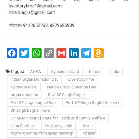
livestorytime1@gmail.com
bhanuagra@gmail.com
मोबाइल- 9412652233, 8279625939
Facebook
Twitter
WhatsApp
Copy
Gmail
LinkedIn
Telegram
Amazo
Link
Wish
List
Tagged
AGRA
Ayushman Card
bharat
India
Indian Organ Donation Day
Live story time
Narendra Modi
Nation Organ Donation Day
organ donation
Prof SP Singh Baghel
Prof SP singh baghel BJp
Prof. SP Singh Baghel Minister
SP singh baghel news
Union Minister of State for Health and Family Welfare
Uttar Pradesh
Yogi adityanath
अंगदान
केंद्रीय स्वास्थ्य एवं परिवार कल्याण राज्यमंत्री
नई दिल्ली