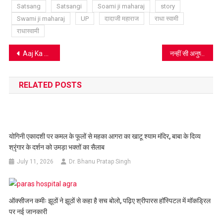
Satsang
Satsangi
Soami ji maharaj
story
Swami ji maharaj
UP
दादाजी महाराज
राधा स्वामी
राधास्वामी
Post
Aaj Ka Panchang 18 June: ये है आज का पंचांग
नन्हीं सी अनुष्का बातें करती है बड़े ज्ञान की, देखें वीडियो
navigation
RELATED POSTS
योगिनी एकादशी पर कमल के फूलों से महका आगरा का खाटू श्याम मंदिर, बाबा के दिव्य
श्रृंगार के दर्शन को उमड़ा भक्तों का सैलाब
July 11, 2026
Dr. Bhanu Pratap Singh
ऑक्सीजन कमीः झूठों ने झूठों से कहा है सच बोलो, पढ़िए श्रीपारस हॉस्पिटल में मॉकड्रिल
पर नई जानकारी