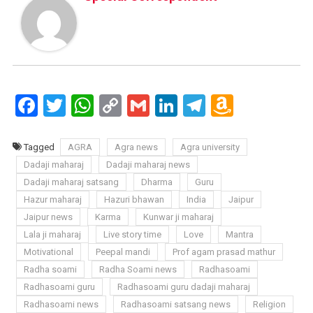
Facebook
Twitter
WhatsApp
Copy
Gmail
LinkedIn
Telegram
Amazo
Link
Wish
List
Tagged
AGRA
Agra news
Agra university
Dadaji maharaj
Dadaji maharaj news
Dadaji maharaj satsang
Dharma
Guru
Hazur maharaj
Hazuri bhawan
India
Jaipur
Jaipur news
Karma
Kunwar ji maharaj
Lala ji maharaj
Live story time
Love
Mantra
Motivational
Peepal mandi
Prof agam prasad mathur
Radha soami
Radha Soami news
Radhasoami
Radhasoami guru
Radhasoami guru dadaji maharaj
Radhasoami news
Radhasoami satsang news
Religion