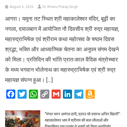
August 6, 2026
Dr. Bhanu Pratap Singh
आगरा। यमुना तट स्थित श्री महाकालेश्वर मंदिर, बूढ़ी का
नगला, दयालबाग में आयोजित नौ दिवसीय श्री रुद्र महायज्ञ,
महारुद्राभिषेक एवं श्रीराम कथा महोत्सव के षष्ठम दिवस
श्रद्धा, भक्ति और आध्यात्मिक चेतना का अनुपम संगम देखने
को मिला। प्रतिदिन की भांति प्रातःकाल वैदिक मंत्रोच्चार
के मध्य भगवान भोलेनाथ का महारुद्राभिषेक एवं श्री रुद्र
महायज्ञ संपन्न हुआ। […]
Facebook
Twitter
WhatsApp
Copy
Gmail
LinkedIn
Telegram
Amazo
Link
Wish
List
​”मंगल भवन अमंगल हारी, द्रवउ सो दसरथ अजिर बिहारी”:
महाकालेश्वर धाम में श्रीराम की बाल लीलाओं और
विश्वामित्र यज्ञ प्रसंग ने भक्तों को किया भावविभोर