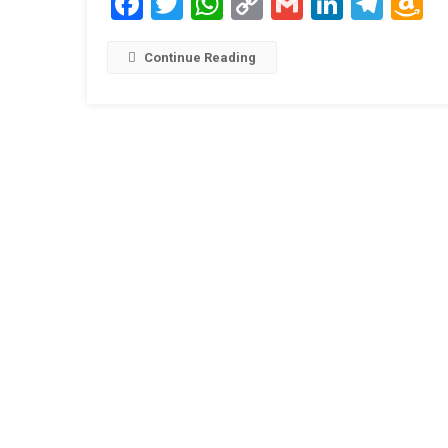
Facebook
Twitter
WhatsApp
Copy
Gmail
LinkedI
Tele
A
Link
W
L
Continue Reading