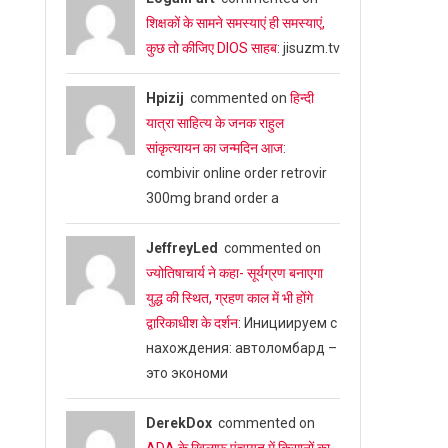
शिक्षकों के सामने समस्याएं ही समस्याएं,
कुछ तो कीजिए DIOS साहब
: jisuzm.tv
Hpizij
commented on
हिन्दी
यात्रा साहित्य के जनक राहुल
सांकृत्यायन का जन्‍मदिन आज
:
combivir online order retrovir
300mg brand order a
JeffreyLed
commented on
ज्योतिषाचार्य ने कहा- सूर्यग्रण बनाएगा
युद्ध की स्थित, ग्रहण काल में भी होंगे
द्वारिकाधीश के दर्शन
: Инициируем с
нахождения: автоломбард –
это экономи
DerekDox
commented on