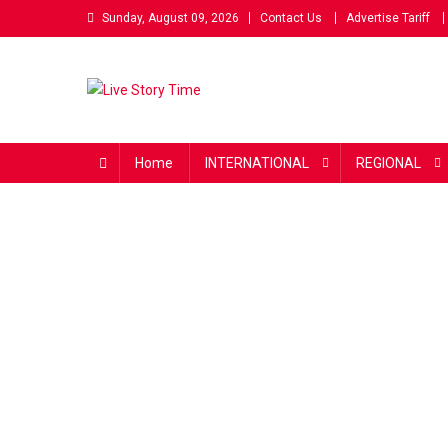
Skip
Sunday, August 09, 2026
Contact Us
Advertise Tariff
to
content
Live Story Time
एक सकारात्मक पहल
Home
INTERNATIONAL
REGIONAL